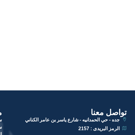
تواصل معنا
م
جده - حي الحمدانيه - شارع ياسر بن عامر الكناني
س
الرمز البريدى : 2157
ا