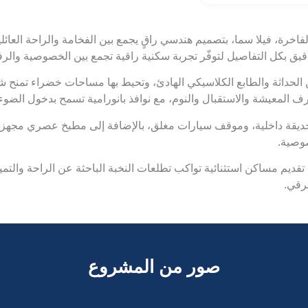
فاخرة، فيلا سما، بتصميم هندسي راقٍ يجمع بين الفخامة والراحة العائ
 دقيق بكل التفاصيل لتوفّر تجربة سكنية راقية تجمع بين الخصوصية والرف
 بين الحداثة والطابع الكلاسيكي الهادئ، وتحيط بها مساحات خضراء تمنح 
ين غرف المعيشة والاستقبال والنوم، مع نوافذ بانورامية تسمح بدخول الضو
حديقة داخلية، وموقف سيارات مغلق، بالإضافة إلى مطبخ عصري مجهز بأ
صوصية.
يم مساكن استثنائية تواكب تطلعات النخبة الباحثة عن الراحة والتميز ف
لرقي.
صور من المشروع