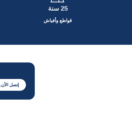
25 سنة
قواطع وأفياش
إتصل الأن