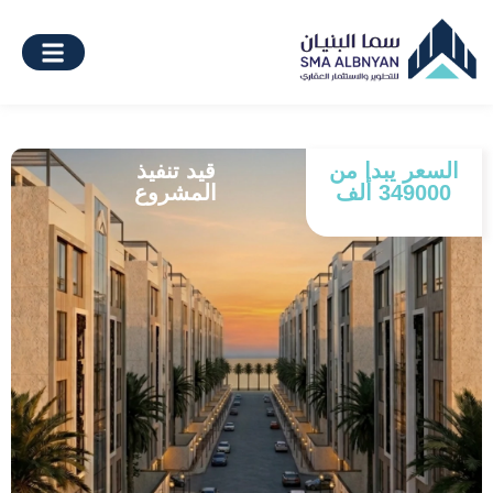
السعر يبدا من
قيد تنفيذ
349000 ألف
المشروع