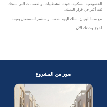
الخصوصية السكنية، جودة التشطيبات، والضمانات التي تمنحك
ثقة أكبر في قرار التملك.
مع سما البنيان، تملك اليوم بثقة… واستثمر للمستقبل بقيمة.
احجز وحدتك الآن
صور من المشروع