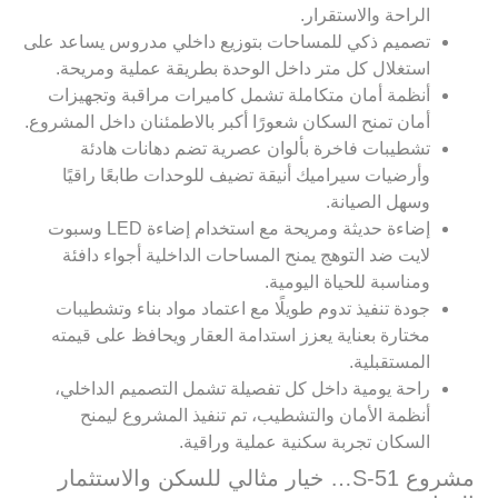
الراحة والاستقرار.
تصميم ذكي للمساحات بتوزيع داخلي مدروس يساعد على
استغلال كل متر داخل الوحدة بطريقة عملية ومريحة.
أنظمة أمان متكاملة تشمل كاميرات مراقبة وتجهيزات
أمان تمنح السكان شعورًا أكبر بالاطمئنان داخل المشروع.
تشطيبات فاخرة بألوان عصرية تضم دهانات هادئة
وأرضيات سيراميك أنيقة تضيف للوحدات طابعًا راقيًا
وسهل الصيانة.
إضاءة حديثة ومريحة مع استخدام إضاءة LED وسبوت
لايت ضد التوهج يمنح المساحات الداخلية أجواء دافئة
ومناسبة للحياة اليومية.
جودة تنفيذ تدوم طويلًا مع اعتماد مواد بناء وتشطيبات
مختارة بعناية يعزز استدامة العقار ويحافظ على قيمته
المستقبلية.
راحة يومية داخل كل تفصيلة تشمل التصميم الداخلي،
أنظمة الأمان والتشطيب، تم تنفيذ المشروع ليمنح
السكان تجربة سكنية عملية وراقية.
مشروع S-51… خيار مثالي للسكن والاستثمار