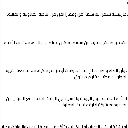
ئيسية تضمن لك سكناً آمن وعقاراً آمن من الناحية القانونية والمالية،
ولات، مواصلات) وقريب بين شقتك ومكان عملك أو أولادك، مع تجنب الأحياء
”، وأن الصك واضح وخالي من تعارضات أو مزاعم ملكية، مع مراجعة القيود
و المطور أو مكتب عقاري موثوق.
لى آراء العملاء حول الجودة والتسليم في الوقت المحدد، مع السؤال عن
سليم، ووجود شركة إدارة عقارية للعمارة.
تشققات في الجدران أو الأرضيات، وتأكد من نوعية الأبواب والنوافذ، فضلاً