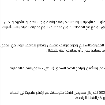
أو شبه الأرضية إلا إذا كانت مرتفعة وآمنة، وتجنب الطوابق الأخيرة إذا كان
ابق الواقع مع المخططات، وأن عدد غرف النوم ودورات المياة يناسب أسرتك.
ع الممرات والسلالم، وجود موقف مخصص، ونظام مواقف الزوار، مع التحقق
ود مساحة خضراء أو مواقف آمنة للأطفال.
 والتأمين، وبرامج الدعم السكني (سكني، صندوق التنمية العقارية،
يتراوح متوسط أسعار الشقق في جدة حالياً بين 300 ألف إلى 800 ألف ريال سعودي لشقة متوسطة، مع ارتفاع ملحوظ في الأحياء
 أكثر للشقة الواحدة.