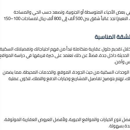
شقق تمليك في جدة من نحو 300 ألف ريال في بعض الأحياء المتوسطة أو الجنوبية، وتصعد حسب الحي والمساحة
والطابق، بينما في الأحياء المتوسطة (مثل الروضة، الفيصلية، النعيم) تجد غالباً شقق بين 500 ألف إلى 800 ألف ريال لمساحات 100–150
لشقة المناسبة
لال تقديم حلول عقارية متكاملة تبدأ من فهم احتياجاتك وتفضيلاتك السكنية
ع الحديثة داخل جدة، فضلاً عن ذلك تعتمد على خبرة فريقها في دراسة المواقع
وس وآمن.
لوحدات السكنية من حيث الجودة، الموقع، والخدمات المحيطة، مما يضمن
 ذلك، تهتم بتوضيح تفاصيل المشاريع وخيارات الدفع والتملك، لتكون عملية
ضل تنوع الخيارات والمواقع الحيوية، ولأفضل العروض العقارية الموثوقة،
دة بسهولة.