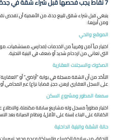
7 نقاط يجب فحصها قبل شراء شقة في جدة
ينبغي قبل شراء شقق للبيع جدة، من الأهمية أن تفحص نقاط ر
ومن أبرزها:
الموقع والحي
اختيار حياً آمن وقريباً من الخدمات (مدارس، مستشفيات، م
التي تعاني من ازدحام شديد أو ضعف في البنية التحتية.
الصكوك والسجلات العقارية
التأكد من أن الشقة مسجلة في بوابة “أراضي” أو “العقارية
على السجل العقاري (رهن، حجز، قضايا نزاع) عبر المحامي أ
سمعة المطور ومشروع السكن
اختيار مطوراً مسجل وله مشاريع سابقة مكتملة، والاطلاع ع
الكفالة على البناء (سنة على الأقل)، ونظام الصيانة بعد الت
حالة الشقة والبنية الداخلية
التحقق من سلامة الكهرباء والسباكة وعدم وجود تسريبات أو 