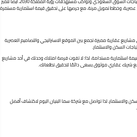
 السوق السعودي وتواكب مستهدفات رؤية المملكة 2030، أيضاً تتميز
 عصرية، وخطط تمويل مرنة، مع حرصها على تحقيق قيمة استثمارية مستمرة
 مشاريع عقارية مميزة تجمع بين الموقع الاستراتيجي والتصاميم العصرية
ياجات السكن والاستثمار.
يمة استثمارية مستدامة، لذا؛ لا تفوت فرصة امتلاك وحدتك في أحد مشاريع
هار مع شريك عقاري موثوق يسعى دائمًا لتحقيق تطلعاتك.
سكن والاستثمار، لذا تواصل مع شركة سما البنيان اليوم لاكتشاف أفضل