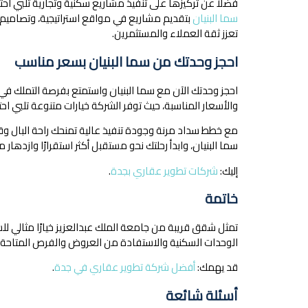
فضلاً عن تركيزها على تنفيذ مشاريع سكنية وتجارية تلبي احتياجات
سما البنيان
بتقديم مشاريع في مواقع استراتيجية، وتصاميم
تعزز ثقة العملاء والمستثمرين.
احجز وحدتك من سما البنيان بسعر مناسب
احجز وحدتك الآن مع سما البنيان واستمتع بفرصة التملك في
والأسعار المناسبة، حيث توفر الشركة خيارات متنوعة تلبي احت
مع خطط سداد مرنة وجودة تنفيذ عالية تمنحك راحة البال وق
سما البنيان، وابدأ رحلتك نحو مستقبل أكثر استقرارًا وازد
إليك:
شركات تطوير عقاري بجدة
.
خاتمة
تمثل شقق قريبة من جامعة الملك عبدالعزيز خيارًا مثالي لل
الوحدات السكنية والاستفادة من العروض والفرص المتاحة.
قد يهمك:
أفضل شركة تطوير عقاري في جدة
.
أسئلة شائعة