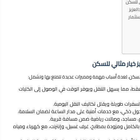
ي للسكن
تثمار
 خيار مثالي للسكن
 للسكن، لعدة أسباب مهمة ومميزات عديدة تتمتع بها وتشمل:
عد عن الجامعة حوالي 7 دقائق فقط، مما يسهل التنقل ويوفر الوقت في الوصول إلى الكليات
سفرات طويلة ويقلل تكاليف النقل اليومية.
ودخول ذكي، مع خدمات أمنية على مدار الساعة لضمان السلامة.
، مساجد، وصالات رياضية ضمن مسافة قريبة.
الكامل ومزودة بمطابخ، غرف غسيل، وإنترنت، مع كهرباء ومياه