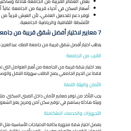
بعض العمائر القريبة من الجامعة هادئة وساكنيها
أسعار السكن في أحياء قريبة من الجامعة غالبا
توفر دعم للتحصيل العلمي، لأن العيش قريباً من 
الأنشطة الثقافية والرياضية الجامعية.
7 معايير لاختيار أفضل شقق قريبة من جامعة الملك عبدالعزيز
يتطلب اختيار أفضل شقق قريبة من جامعة الملك عبدالعزيز مرا
القرب من الجامعة
يعد اختيار شقة قريبة من الجامعة من أهم العوامل التي ت
فقط عن الحرم الجامعي يمنح الطلاب سهولة التنقل والوصول 
الأمان والبيئة الآمنة
يجب التأكد من توفر معايير الأمان داخل المبنى السكني، م
وبيئة هادئة يساهم في توفير سكن آمن ومريح يعزز الشعور ب
التجهيزات والخدمات المتكاملة
يفضل اختيار شقة مجهزة بكافة الاحتياجات الأساسية مثل ال
لخدمات الكهرباء والمياه يوفر على المستأجرين تكاليف إضافي