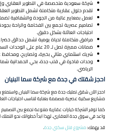
شركة سعودية متخصصة في التطوير العقاري وإدار
تقدم حلول عقارية متكاملة تشمل التطوير العقاري،
تعمل بمعايير عالية من الجودة والشفافية لضما
تصاميم عصرية تجمع بين الفخامة والراحة بجودة
احتياجات العائلة بشكل دقيق.
مرافق متكاملة لحياة يومية تشمل حدائق خضراء
ضمانات مميزة تصل لـ 20 عام على الوحدات السكنية، مما يعزز الثقة في المشروع.
شريك استثماري مثالي بخبرة، وتصاريح، ومحافظ ع
وحدات فاخرة في قلب جدة، بحي الحمدانية شمال 
الرياضي.
احجز شقتك في جدة مع شركة سما البنيان
احجز الآن شقق تمليك جدة مع شركة سما البنيان واستمتع بتج
مشاريع سكنية عصرية مصممة بعناية لتناسب احتياجات العائل
كما توفر الشركة خيارات عقارية متنوعة تجمع بين التصميم 
واعد في سوق جدة العقاري، لهذا ابدأ خطواتك نحو التملك ال
قد يهمك:
مشروع فلل سكني جدة
.