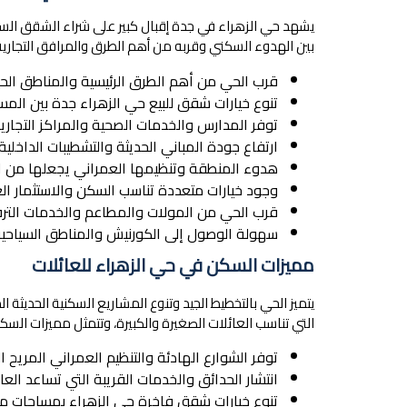
يشهد حي الزهراء في جدة إقبال كبير على شراء الشقق ال
بين الهدوء السكني وقربه من أهم الطرق والمرافق التجارية و
قرب الحي من أهم الطرق الرئيسية والمناطق الح
تنوع خيارات شقق للبيع حي الزهراء جدة بين المساح
توفر المدارس والخدمات الصحية والمراكز التجاري
ارتفاع جودة المباني الحديثة والتشطيبات الداخ
هدوء المنطقة وتنظيمها العمراني يجعلها من ال
وجود خيارات متعددة تناسب السكن والاستثمار ال
قرب الحي من المولات والمطاعم والخدمات الترفي
سهولة الوصول إلى الكورنيش والمناطق السياح
مميزات السكن في حي الزهراء للعائلات
يتميز الحي بالتخطيط الجيد وتنوع المشاريع السكنية الحديثة
التي تناسب العائلات الصغيرة والكبيرة، وتتمثل مميزات السك
توفر الشوارع الهادئة والتنظيم العمراني المريح 
انتشار الحدائق والخدمات القريبة التي تساعد ال
تنوع خيارات شقق فاخرة حي الزهراء بمساحات منا