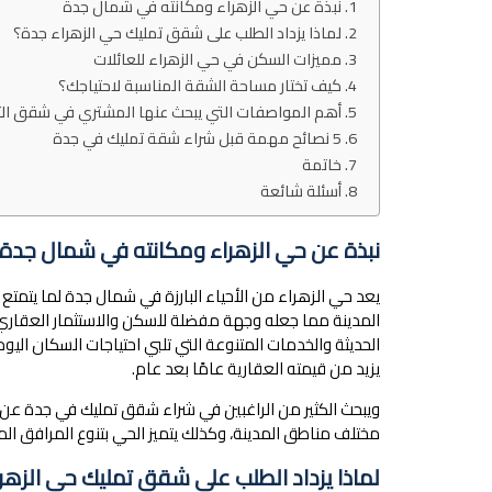
نبذة عن حي الزهراء ومكانته في شمال جدة
لماذا يزداد الطلب على شقق تمليك حي الزهراء جدة؟
مميزات السكن في حي الزهراء للعائلات
كيف تختار مساحة الشقة المناسبة لاحتياجك؟
أهم المواصفات التي يبحث عنها المشتري في شقق الت
5 نصائح مهمة قبل شراء شقة تمليك في جدة
خاتمة
أسئلة شائعة
نبذة عن حي الزهراء ومكانته في شمال جدة
يعد حي الزهراء من الأحياء البارزة في شمال جدة لما يتمتع
المدينة مما جعله وجهة مفضلة للسكن والاستثمار العقاري، 
الحديثة والخدمات المتنوعة التي تلبي احتياجات السكان ال
يزيد من قيمته العقارية عامًا بعد عام.
ويبحث الكثير من الراغبين في شراء شقق تمليك في جدة عن ح
مختلف مناطق المدينة، وكذلك يتميز الحي بتنوع المرافق ال
لماذا يزداد الطلب على شقق تمليك حي الزهر