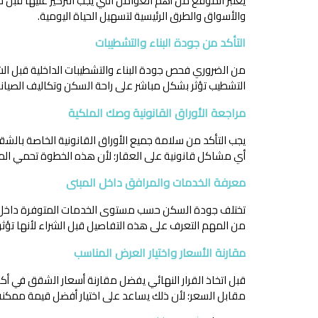
يعتبر الموقع من أهم العوامل التي يجب التركيز عليها قب
والأسواق والطرق الرئيسية لتسهيل الحياة اليومية.
التأكد من جودة البناء والتشطيبات
من الضروري فحص جودة البناء والتشطيبات الداخلية قبل الش
التشطيب تؤثر بشكل مباشر على راحة السكن وتكاليف الصيانة 
مراجعة الأوراق القانونية وصك الملكية
يجب التأكد من سلامة جميع الأوراق القانونية الخاصة بالش
أي مشاكل قانونية على العقار؛ لأن هذه الخطوة تحمي ال
معرفة الخدمات والمرافق داخل المبنى
تختلف جودة السكن حسب مستوى الخدمات المتوفرة داخل ال
من المهم التعرف على هذه التفاصيل قبل الشراء لأنها تؤثر
مقارنة الأسعار واختيار العرض المناسب
قبل اتخاذ القرار النهائي يفضل مقارنة أسعار الشقق في 
مقابل السعر؛ لأن ذلك يساعد على اختيار أفضل قيمة ممكنة 