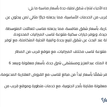
ه الأحياء لشراء شقق تمليك جدة بأسعار مناسبة ما يلي:
يب من الخدمات الأساسية، مما يجعله خيارًا مثالي لمن يبحثون عن
جارية، بأسعار شقق منافسة، مما يجعله مناسب للعائلات المتوسطة.
يدة، ويوفر خيارات سكنية متنوعة تناسب الميزانيات المحدودة.
ة عند البحث عن شقق للبيع بجدة والبنية التحتية المتكاملة، مع توفر
متنوعة تناسب مختلف الميزانيات، مع موقع قريب من المطار
حي النسيم حي شعبي في جنوب جدة يضم جامعة الملك عبدالعزيز ومستشفى شرق جدة، بأسعار معقولة ويبعد 6
شققًا بأسعار تبدأ من مبالغ تتناسب مع القروض العقارية المدعومة،
ر معقولة مقارنة بأبحر الجنوبية، مع خدمات متطورة وموقع قريب من
ر؟