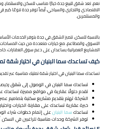
نعم، تعد شقق للبيع جدة خيارًا مناسب للسكن والاستثمار،
الاقتصادي والتجاري والسياحي، أيضاً توفر جدة تنوعًا كبير ف
والمستثمرين.
بالنسبة للسكن، تتميز الشقق في جدة بتوفر الخدمات الأسا
التسوق، والمطاعم، مع خيارات متعددة من حيث المساحات وال
المشاريع العمرانية يساعدان على دعم سوق العقارات، خاصة
كيف تساعدك سما البنيان في اختيار شقة تم
تساعدك سما البنيان في اختيار شقة تمليك مناسبة عبر تقديم
تساعدك سما البنيان في الوصول إلى شقق رخيصة 
تقدم حلولًا عقارية في مواقع مميزة تساعدك عل
الشركة تهتم بتقديم مشاريع سكنية بتصاميم عصري
خبرة عقارية تساعدك على مقارنة الخيارات واختيار
تساعدك
سما البنيان
على إتمام خطوات شراء الوحد
توفر الشركة وحدات مناسبة للراغبين في السكن أو
5 نصائح قبل شراء شقق بجدة بأسعار مناسبة