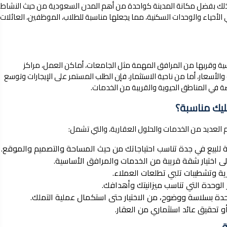
 وذلك بفضل مكانة المدينة كواحدة من أهم المدن السعودية من حيث النشاط
ي الأحياء والوحدات السكنية، مما يجعلها مناسبة للطلاب، الموظفين، العائلات،
سية وقربها من المرافق المهمة مثل الجامعات، أماكن العمل، مراكز
أسعار، أما من ناحية الاستثمار، فإن الطلب المستمر على الإيجارات وتوسع
 في المناطق الحيوية والقريبة من الخدمات.
ليك مناسبة؟
 العديد من الخدمات والحلول العقارية، والتي تشمل:
للبيع في جدة تناسب احتياجاتك من حيث المساحة والتصميم والموقع.
ى اختيار شقة قريبة من الخدمات والمرافق الأساسية.
ة وتشطيبات تلبي تطلعات العملاء.
 الوحدة التي تناسب ميزانيتك وأهدافك.
ة بسلاسة ووضوح، من الاختيار حتى استكمال عملية التملك.
 تحقيق عائد استثماري من العقار.