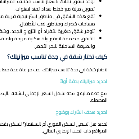
توجد شقق تمليك بأسعار تناسب مختلف الميزانيات
تمويل مرنة مع خطط سداد تمتد لسنوات.
تقع هذه الشقق في مناطق استراتيجية قريبة من 
مساحات خضراء ومناطق لعب للأطفال.
تتوفر شقق صغيرة للأفراد أو الأزواج الجدد، وشق
الشقق مصممة لتوفير بيئة سكنية مريحة وآمنة، م
والطبيعة الساحلية للبحر الأحمر.
كيف تختار شقة في جدة تناسب ميزانيتك؟
لاختيار شقة في جدة تناسب ميزانيتك، يجب مراعاة عدة معاي
تحديد ميزانيتك بدقة أولاً
ضع خطة مالية واضحة تشمل السعر الإجمالي للشقة، بالإضافة
المحتملة.
تحديد هدف الشراء بوضوح
تحديد هل تسعى للسكن الفوري أم للاستثمار؟ للسكن يفضل
المواقع ذات الطلب الإيجاري العالي.