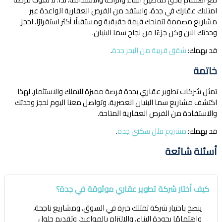
امتلاك عقارك في جدة، واستفد من الفرص العقارية الواعدة عبر
مشاريع مصممة لتمنحك قيمة حقيقية ومستقبلًا أكثر استقرارًا، احجز
وحدتك الآن وكن جزءًا من نجاح سما البنيان.
قد يهمك:
شقق قريبة من البحر جدة
.
خاتمة
تمثل شركات تطوير عقاري بجدة فرصة مميزة للتملك والاستثمار، لهذا
اكتشف مشاريع سما البنيان العصرية، وتواصل معنا اليوم لحجز وحدتك
والاستفادة من الفرص العقارية المتاحة.
قد يهمك:
مشروع فلل سكني جدة
.
أسئلة شائعة
كيف أختار شركة تطوير عقاري موثوقة في جدة؟
ينصح باختيار شركة تمتلك خبرة في السوق، ومشاريع ناجحة،
واهتمامًا بجودة البناء، والالتزام بالمواعيد، وتقديم حلول