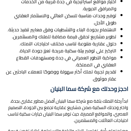
اختيار مواقع استراتيجية في جدة قريبة من الخدمات
والمرافق الحيوية.
توفير وحدات مناسبة للسكن العائلي والاستثمار العقاري
طويل الأجل.
الاهتمام بجودة البناء والتشطيبات وفق معايير تنفيذ حديثة.
تطوير مشاريع تحقق قيمة مضافة للملاك والمستثمرين.
حلول عقارية متنوعة تناسب مختلف احتياجات التملك.
التركيز على توفير بيئة سكنية مريحة تعزز جودة الحياة.
مواكبة التطور العمراني في جدة ومستهدفات القطاع
العقاري في المملكة.
تقديم تجربة تملك أكثر سهولة ووضوحًا للعملاء الباحثين عن
عقار موثوق.
احجز وحدتك مع شركة سما البنيان
ابدأ رحلة التملك بثقة مع شركة سما البنيان أفضل مطور عقاري بجدة،
واختر وحدتك السكنية ضمن مشاريع عقارية تجمع بين الجودة، التصميم
العصري، والمواقع المميزة، حيث توفر سما البنيان خيارات سكنية تناسب
احتياجات العائلات والمستثمرين.
مع اهتمام بأدق تفاصيل البناء والراحة والاستدامة، لذا؛ لا تفوت فرصة