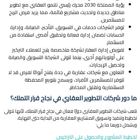
رؤية المملكة 2030 محرك رئيسي للنمو العقاري مع تطوير
مناطق جديدة وتحديث مشاريع قائمة، مما يزيد فرص الربح
للمستثمرين.
توفر الشركات خدمات في التسويق، التأجير، الصيانة، وإدارة
الحسابات لضمان إدارة فعالة وتحقيق أقصى استفادة من
الاستثمار.
تفويض إدارة العقار لشركة متخصصة يتيح للعملاء التركيز
على أولوياتهم أخرى، بينما تتولى الشركة التسويق والصيانة
وتحصيل الإيجارات.
التعاون مع شركات عقارية في جدة يفتح أبوابًا لفرص قد لا
تتوفر للمستثمرين الأفراد، ويسمح بتنويع المحفظة
الاستثمارية وتقليل المخاطر.
ما دور شركات التطوير العقاري في نجاح قرار التملك؟
تلعب شركات التطوير العقاري دورًا فعال في نجاح قرار التملك، لأنها تتولى
تخطيط وتنفيذ وتسويق المشاريع العقارية من البداية حتى النهاية،
ويشمل دورها ما يلي:
تخطيط المشروع والحصول على التراخيص