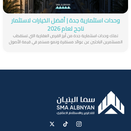
وحدات استثمارية جدة | أفضل الخيارات لاستثمار
ناجح لعام 2026
تملك وحدات استثمارية جدة من أبرز الفرص العقارية التي تستقطب
المستثمرين الباحثين عن عوائد مستقرة ونمو مستمر في قيمة الأصول