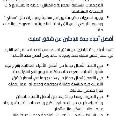
المجمعات السكنية العصرية والمنازل الذكية والمشاريع ذات
الخدمات المتكاملة.
وجود تحفيزات حكومية وبرامج سكنية ومبادرات مثل “سكني”
ورسوم الأراضي البور، التي تحفز البناء وتزيد المعروض والطلب
معًا.
أفضل أحياء جدة للباحثين عن شقق تمليك
تتعدد أحياء جدة للباحثين عن شقق تمليك حسب الخدمات، الموقع، التنوع
في اسعار شقق تمليك جدة، وجودة البناء، ومن أفضل هذه الأحياء:
حي الصفا (شمال جدة) من أفضل الأحياء العائلية، يتنوع فيه
شقق التمليك، مع خدمات متكاملة ومواقع استراتيجية.
حي النعيم (شمال جدة) حي هادئ ومنظم، أسعار شقق
التمليك فيه مناسبة مقارنة بموقعه وخدماته، مما يجعله
خيارًا مفضل للعائلات.
حي المروة (وسط جدة) يعد من أفضل الأحياء للسكن
والتمليك، قريب من الممشى الكبير والخدمات التجارية، ويزداد
عليه الطلب للسكن والاستثمار.
حي الشاطئ أو حي الكورنيش (واجهة جدة البحرية) مثالي