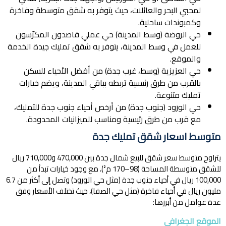
لمحبي البحر والعائلات، حيث يتوفر به شقق متوسطة وفاخرة
وكمبوندات ساحلية.
حي الروضة (وسط المدينة) حي عملي قاصدون المكرّسون
للعمل في وسط المدينة، يتوفر به شقق تمليك جيدة الخدمة
والموقع.
حي العزيزية (وسط، غرب جدة) من أفضل الأحياء للسكن
بالقرب من طرق رئيسية تربطه بباقي المدينة، ويضم خيارات
تمليك متنوعة.
حي الورود (جنوب جدة) من أرخص أحياء جنوب جدة للتمليك،
مع قرب من طرق رئيسية ومناسب للميزانيات المحدودة.
متوسط اسعار شقق تمليك جدة
يتراوح متوسط سعر شقق للبيع شمال جدة بين 470,000 و710,000 ريال
للشقق متوسطة المساحة (98–170 م²)، مع وجود خيارات تبدأ من
100,000 ريال في أحياء جنوب جدة (مثل حي الورود) وتصل إلى أكثر من 6.7
مليون ريال في أحياء فاخرة (مثل حي الصفا)، حيث تختلف الأسعار وفق
عدة عوامل من أبرزها:
الموقع الجغرافي