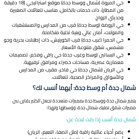
حي المروة (شمال ووسط جدة) موقع استراتيجي (18 دقيقة
من المطار)، ذات خدمات بالكامل، مناسب للعائلات الصغيرة
وحديثي الزواج.
حي الروضة (وسط جدة) قرب من المدارس والمستشفيات
والمولات، أمان عالي وبنية تحتية متكاملة.
حي الحمرا (غرب جدة) قرب الكورنيش، ذات إطلالات بحرية وجو
مشمس، شقق متنوعة الأسعار.
حي البساتين (وسط وغرب جدة) حي راقي وفخم، تصميمات
معمارية عصرية، مساحات خضراء ومرافق ترفيهية.
حي الريان (شمال جدة) حي فاخر، مقرب من المدارس
والأسواق والمراكز الصحية، للعائلات.
شمال جدة أم وسط جدة: أيهما أنسب لك؟
يتميز شمال جدة ووسط جدة بمميزات متعددة تجعل الكثير يقارن بين
مميزات شقق تمليك شمال جدة، ووسطها ولهذا:
شمال جدة أنسب إذا كنت تبحث عن:
يضم أحياء عائلية راقية (مثل الصفا، النعيم، الريان)