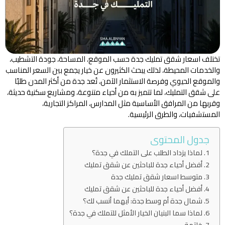
تختلف اسعار شقق تمليك جدة حسب الموقع، المساحة، جودة التشطيب،
والخدمات المحيطة، لذلك يبحث الكثيرون عن خيار يجمع بين السعر المناسب
والموقع الحيوي وفرصة الاستثمار الآمن، تُعد جدة من أكثر المدن طلبًا
على شقق التمليك، لما تتميز به من أحياء متنوعة، ومشاريع سكنية حديثة،
وقربها من المرافق الأساسية مثل المدارس، المراكز التجارية،
المستشفيات، والطرق الرئيسية.
جدول المحتوى
لماذا يزداد الطلب على التملك في جدة؟
أفضل أحياء جدة للباحثين عن شقق تمليك
متوسط اسعار شقق تمليك جدة
أفضل أحياء جدة للباحثين عن شقق تمليك
شمال جدة أم وسط جدة: أيهما أنسب لك؟
لماذا سما البنيان الخيار الأمثل للتملك في جدة؟
خاتمة