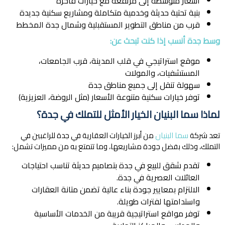
أسعار متوسطة إلى مرتفعة مع خيارات فاخرة
بنية تحتية حديثة وخدمية متكاملة ومشاريع سكنية جديدة
قرب من مناطق التطوير المستقبلية وشمال جدة المخطط
وسط جدة أنسب إذا كنت تبحث عن:
موقع استراتيجي في قلب المدينة، قرب الجامعات،
المستشفيات، والمولات
سهولة تنقل إلى جميع مناطق جدة
توفر خيارات سكنية متنوعة الأسعار (مثل الروضة، العزيزية)
لماذا سما البنيان الخيار الأمثل للتملك في جدة؟
تعد شركة
سما البنيان
من أبرز الخيارات العقارية في جدة للراغبين في
التملك، وذلك بفضل جودة مشاريعها، وما تتمتع به من مميزات تشمل:
تقدم شقق للبيع في جدة بتصاميم حديثة تناسب احتياجات
العائلات العصرية في جدة.
الالتزام بمعايير جودة بناء عالية تضمن متانة العقارات
واستدامتها لفترات طويلة.
توفر مواقع استراتيجية قريبة من الخدمات الأساسية