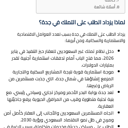
أسئلة شائعة
لماذا يزداد الطلب على التملك في جدة؟
يزداد الطلب على التملك في جدة بسبب تعدد العوامل الاقتصادية
والاستثمارية والسكانية، ومن أبرزها:
دخل نظام تملك غير السعوديين للعقار حيز التنفيذ في يناير
2026، مما فتح الباب أمام تدفقات استثمارية أجنبية تقدر
بمليارات الدولارات.
موجة استثمارية قوية نتيجة المشاريع السكنية والتجارية
المزمع إنشاؤها في شمال جدة، التي جذبت مستثمرين من
الرياض وغيرها.
تعد جدة بوابة البحر الأحمر ومركز تجاري وسياحي رئيسي، مع
بنية تحتية متطورة وقرب من المرافق الحيوية يرفع جاذبيّتها
العقارية.
اتجاه المستثمرين السعوديين والأجانب إلى العقار كأصل آمن
ومربح في ظل نمو الاقتصاد السعودي ورؤية 2030.
الطلب على مساكن حديثة وخدمات متكاملة، بسبب الرغبة في