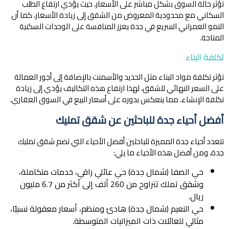
تؤثر حالة السوق بشكل مباشر على الأسعار، حيث يؤدي ارتفاع الطلب
السكاني مع محدودية المعروض من الشقق إلى زيادة الأسعار، كما أن
النمو العمراني السريع في جدة يعزز المنافسة على الوحدات السكنية
المتاحة.
تكلفة البناء
تؤثر تكلفة مواد البناء مثل الحديد والأسمنت بالإضافة إلى أجور العمالة
على السعر النهائي للشقق، لهذا ارتفاع هذه التكاليف يؤدي إلى زيادة
تكلفة الإنشاء، مما ينعكس بدوره على أسعار البيع في السوق العقاري.
أفضل أحياء جدة للباحثين عن شقق تمليك
تتعدد أحياء جدة المميزة للباحثين أفضل الأحياء التي تضم شقق تمليك
جدة، ومن أفضل هذه الأحياء ما يلي:
حي الصفا (شمال جدة) حي عائلي راقي، خدمات متكاملة،
وشقق تملك تتراوح من 260 ألف إلى أكثر من 6.7 مليون
ريال.
حي النعيم (شمال جدة) هادئ ومنظم، أسعار معقولة نسبيًا،
مثالي للعائلات ذات الميزانيات المتوسطة.